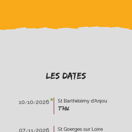
les Dates
*
St Barthélémy d'Anjou
10
10
2026
/
/
THV
St Goerges sur Loire
07
11
2026
/
/